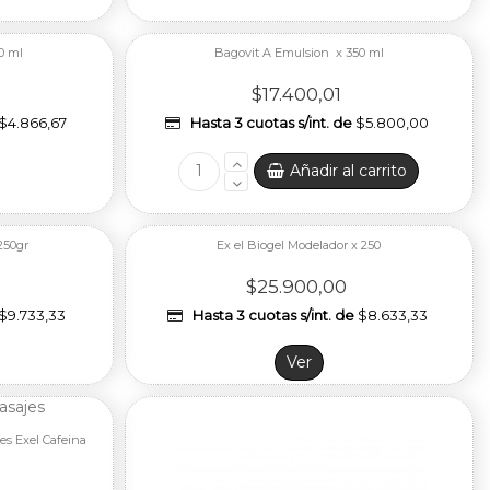
Fuera de stock
0 ml
Bagovit A Emulsion x 350 ml
$17.400,01
$4.866,67
Hasta 3 cuotas s/int. de
$5.800,00
Añadir al carrito
 250gr
Ex el Biogel Modelador x 250
$25.900,00
$9.733,33
Hasta 3 cuotas s/int. de
$8.633,33
Ver
es Exel Cafeina