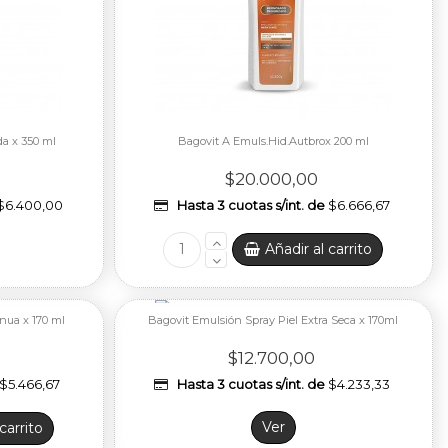
da x 350 ml
Bagovit A Emuls.Hid.Autbrox 200 ml
$20.000,00
$6.400,00
Hasta 3 cuotas s/int. de
$6.666,67
Añadir al carrito
nua x 170 ml
Bagovit Emulsión Spray Piel Extra Seca x 170ml
$12.700,00
$5.466,67
Hasta 3 cuotas s/int. de
$4.233,33
Ver
carrito