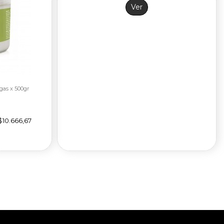
Ver
Fuera de stock
gas x 500gr
$10.666,67