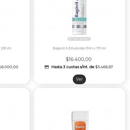
 200 ml
Bagovit A Emuls.Abs 1Min x 170 ml
$16.400,00
$6.000,00
Hasta 3 cuotas s/int. de
$5.466,67
Ver
Fuera de stock