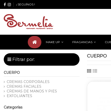
¡ SEGUÍNOS !
MAKE UP
FRAGANCIAS
CUI
CUERPO
Filtrar por:
CUERPO
CREMAS CORPORALES
CREMAS FACIALES
CREMAS DE MANOS Y PIES
EXFOLIANTES
Categorías