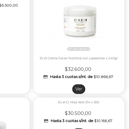
$6.500,00
Fuera de stock
Ex el Crema Facial Nutritiva con Liposomas x 24Ogr
$32.600,00
Fuera de stock
Hasta 3 cuotas s/int. de
$10.866,67
Ver
Ex el Cr Mod Yerb 514 x 500
$30.500,00
Hasta 3 cuotas s/int. de
$10.166,67