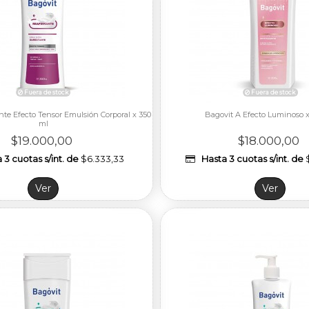
te Efecto Tensor Emulsión Corporal x 350
Bagovit A Efecto Luminoso x
ml
$19.000,00
$18.000,00
 3 cuotas s/int. de
$6.333,33
Hasta 3 cuotas s/int. de
Ver
Ver
Fuera de stock