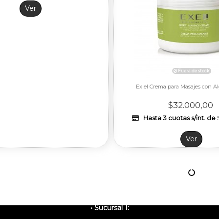
Ver
Ex el Crema para Masajes con Al
$32.000,00
Hasta 3 cuotas s/int. de
Ver
BERMELIA
• Sucursal 1: