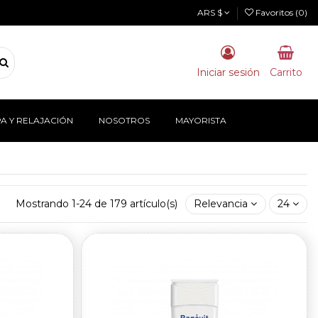
ARS $
Favoritos (
0
)
Iniciar sesión
Carrito
PA Y RELAJACIÓN
NOSOTROS
MAYORISTA
Mostrando 1-24 de 179 artículo(s)
Relevancia
24