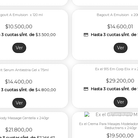
Fuera de stock
govit A Emulsion x 120 ml
Bagovit A Emulsion x 20
$10.500,00
$14.600,01
3 cuotas s/int. de
$3.500,00
Hasta 3 cuotas s/int. de
Ver
Ver
Ex el 915 Em Corp Elix ir x
t Serum Antiestria Gel x 75ml
Fuera de stock
$29.200,00
$14.400,00
Hasta 3 cuotas s/int. de
3 cuotas s/int. de
$4.800,00
Ver
Ver
Body Massage Centella x 240gr
Ex el Crema Para Masajes Modelador
Reductrans x 240gr
$21.800,00
$19.500,00
 3 cuotas s/int. de
$7.266,67