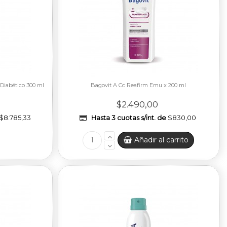
 Diabético 300 ml
Bagovit A Cc Reafirm Emu x 200 ml
$2.490,00
$8.785,33
Hasta 3 cuotas s/int. de
$830,00
Añadir al carrito
Fuera de stock